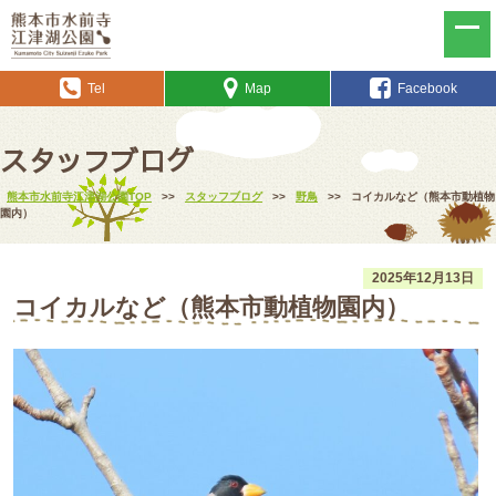
Tel
Map
Facebook
スタッフブログ
熊本市水前寺江津湖公園TOP
>>
スタッフブログ
>>
野鳥
>>
コイカルなど（熊本市動植物
園内）
2025年12月13日
コイカルなど（熊本市動植物園内）