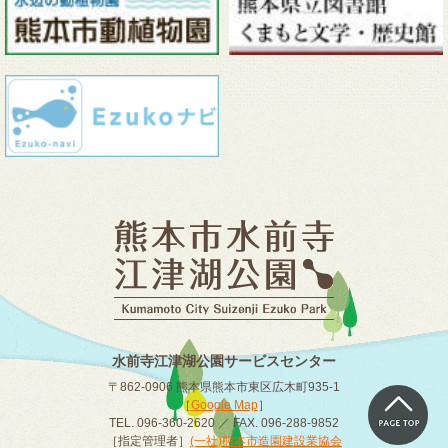
水前寺江津湖公園サービスセンター
〒862-0906 熊本県熊本市東区広木町935-1
［
Google Map
］
TEL. 096-360-2620 ／ FAX. 096-288-9852
［指定管理者］
(一社)熊本市造園建設業協会