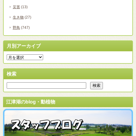
災害
(13)
生き物
(27)
野鳥
(747)
月別アーカイブ
検索
江津湖のblog・動植物