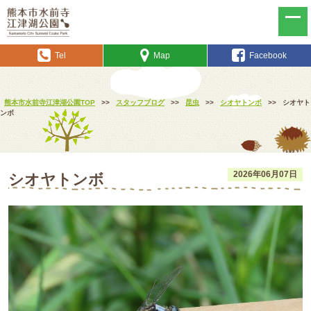
Tel
Map
Facebook
熊本市水前寺江津湖公園TOP
>>
スタッフブログ
>>
昆虫
>>
シオヤトンボ
>>
シオヤト
ンボ
2026年06月07日
シオヤトンボ