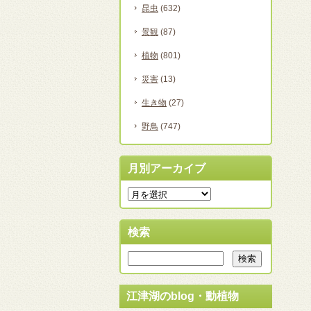
昆虫
(632)
景観
(87)
植物
(801)
災害
(13)
生き物
(27)
野鳥
(747)
月別アーカイブ
検索
江津湖のblog・動植物