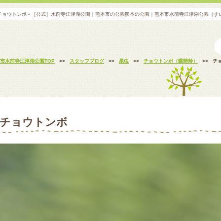
チョウトンボ - ［公式］水前寺江津湖公園｜熊本市の公園熊本の公園｜熊本市水前寺江津湖公園（す
市水前寺江津湖公園TOP
>>
スタッフブログ
>>
昆虫
>>
チョウトンボ（蝶蜻蛉）
>>
チ
チョウトンボ