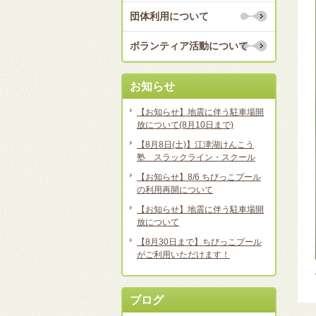
団体利用について
ボランティア活動について
お知らせ
【お知らせ】地震に伴う駐車場開
放について(8月10日まで)
【8月8日(土)】江津湖けんこう
塾 スラックライン・スクール
【お知らせ】8/6 ちびっこプール
の利用再開について
【お知らせ】地震に伴う駐車場開
放について
【8月30日まで】ちびっこプール
がご利用いただけます！
ブログ