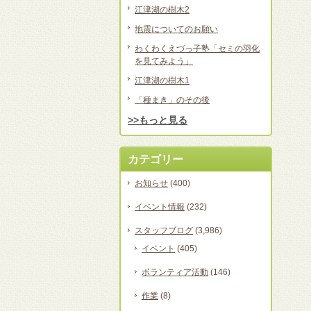
江津湖の樹木2
地震についてのお願い
わくわくえづっ子塾「セミの羽化
を見てみよう」
江津湖の樹木1
「種まき」のその後
>>もっと見る
カテゴリー
お知らせ
(400)
イベント情報
(232)
スタッフブログ
(3,986)
イベント
(405)
ボランティア活動
(146)
作業
(8)