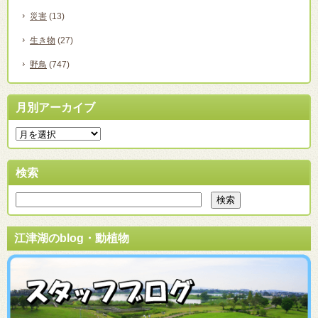
災害
(13)
生き物
(27)
野鳥
(747)
月別アーカイブ
検索
江津湖のblog・動植物