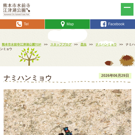
Tel
Map
Facebook
熊本市水前寺江津湖公園TOP
>>
スタッフブログ
>>
昆虫
>>
ナミハンミョウ
>>
ナミハ
ンミョウ
2026年06月29日
ナミハンミョウ