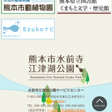
水前寺江津湖公園サービスセンター
〒862-0906 熊本県熊本市東区広木町935-1
［
Google Map
］
TEL. 096-360-2620 ／ FAX. 096-288-9852
［指定管理者］
(一社)熊本市造園建設業協会