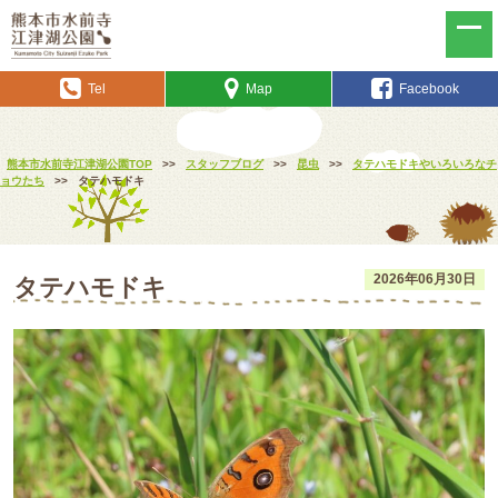
Tel
Map
Facebook
熊本市水前寺江津湖公園TOP
>>
スタッフブログ
>>
昆虫
>>
タテハモドキやいろいろなチ
ョウたち
>>
タテハモドキ
2026年06月30日
タテハモドキ