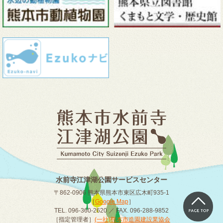
水前寺江津湖公園サービスセンター
〒862-0906 熊本県熊本市東区広木町935-1
［
Google Map
］
TEL. 096-360-2620 ／ FAX. 096-288-9852
［指定管理者］
(一社)熊本市造園建設業協会