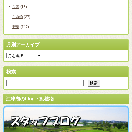
災害
(13)
生き物
(27)
野鳥
(747)
月別アーカイブ
検索
江津湖のblog・動植物