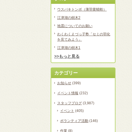
ウスバキトンボ（薄羽黄蜻蛉）
江津湖の樹木2
地震についてのお願い
わくわくえづっ子塾「セミの羽化
を見てみよう」
江津湖の樹木1
>>もっと見る
カテゴリー
お知らせ
(399)
イベント情報
(232)
スタッフブログ
(3,987)
イベント
(405)
ボランティア活動
(146)
作業
(8)