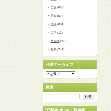
昆虫
(633)
景観
(87)
植物
(801)
災害
(13)
生き物
(27)
野鳥
(747)
月別アーカイブ
検索
江津湖のblog・動植物