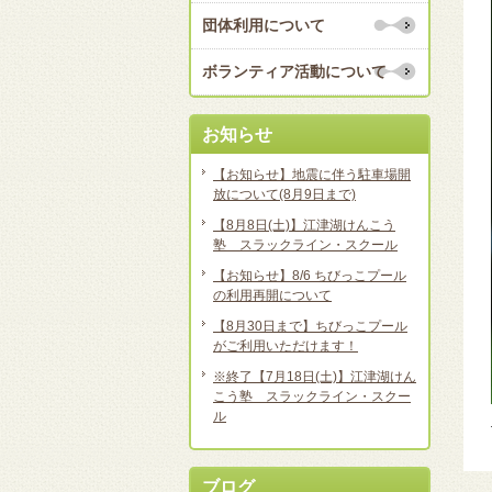
団体利用について
ボランティア活動について
お知らせ
【お知らせ】地震に伴う駐車場開
放について(8月9日まで)
【8月8日(土)】江津湖けんこう
塾 スラックライン・スクール
【お知らせ】8/6 ちびっこプール
の利用再開について
【8月30日まで】ちびっこプール
がご利用いただけます！
※終了【7月18日(土)】江津湖けん
こう塾 スラックライン・スクー
ル
ブログ