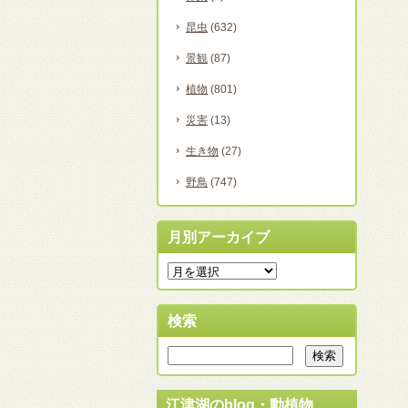
昆虫
(632)
景観
(87)
植物
(801)
災害
(13)
生き物
(27)
野鳥
(747)
月別アーカイブ
検索
江津湖のblog・動植物