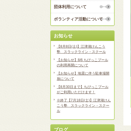
団体利用について
ボランティア活動について
お知らせ
【8月8日(土)】江津湖けんこう
塾 スラックライン・スクール
【お知らせ】8/6 ちびっこプール
の利用再開について
【お知らせ】地震に伴う駐車場開
放について
【8月30日まで】ちびっこプール
がご利用いただけます！
※終了【7月18日(土)】江津湖けん
こう塾 スラックライン・スクー
ル
ブログ