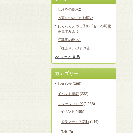
江津湖の樹木2
地震についてのお願い
わくわくえづっ子塾「セミの羽化
を見てみよう」
江津湖の樹木1
「種まき」のその後
>>もっと見る
カテゴリー
お知らせ
(399)
イベント情報
(232)
スタッフブログ
(3,986)
イベント
(405)
ボランティア活動
(146)
作業
(8)