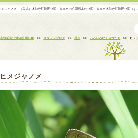
ヒメジャノメ - ［公式］水前寺江津湖公園｜熊本市の公園熊本の公園｜熊本市水前寺江津湖公園（す
市水前寺江津湖公園TOP
>>
スタッフブログ
>>
昆虫
>>
いろいろなチョウたち
>>
ヒメ
ヒメジャノメ