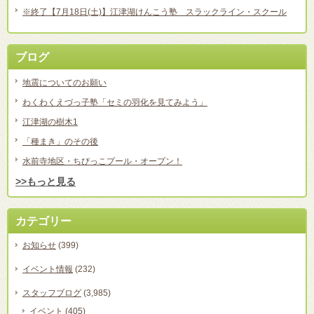
※終了【7月18日(土)】江津湖けんこう塾 スラックライン・スクール
ブログ
地震についてのお願い
わくわくえづっ子塾「セミの羽化を見てみよう」
江津湖の樹木1
「種まき」のその後
水前寺地区・ちびっこプール・オープン！
>>もっと見る
カテゴリー
お知らせ
(399)
イベント情報
(232)
スタッフブログ
(3,985)
イベント
(405)