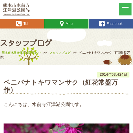
Tel
Map
Facebook
スタッフブログ
熊本市水前寺江津湖公園TOP
>>
スタッフブログ
>>
ベニバナトキワマンサク（紅花常盤万
作）
2014年03月24日
ベニバナトキワマンサク（紅花常盤万
作）
こんにちは、水前寺江津湖公園です。