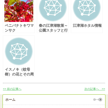
ベニバナトキワマ
春の江津湖散策～
江津湖ホタル情報
ンサク
公園スタッフと行
くなるほど自然ガ
イドウォーク～
イスノキ（蚊母
樹）の花とその周
り
<< 前の記事へ
次の記事へ >>
ホーム