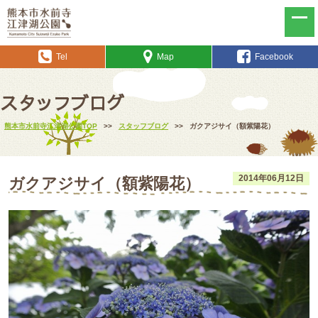
Tel
Map
Facebook
スタッフブログ
熊本市水前寺江津湖公園TOP
>>
スタッフブログ
>>
ガクアジサイ（額紫陽花）
2014年06月12日
ガクアジサイ（額紫陽花）