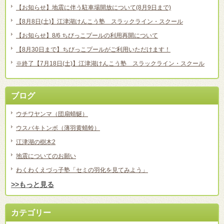
【お知らせ】地震に伴う駐車場開放について(8月9日まで)
【8月8日(土)】江津湖けんこう塾 スラックライン・スクール
【お知らせ】8/6 ちびっこプールの利用再開について
【8月30日まで】ちびっこプールがご利用いただけます！
※終了【7月18日(土)】江津湖けんこう塾 スラックライン・スクール
ブログ
ウチワヤンマ（団扇蜻蜒）
ウスバキトンボ（薄羽黄蜻蛉）
江津湖の樹木2
地震についてのお願い
わくわくえづっ子塾「セミの羽化を見てみよう」
>>もっと見る
カテゴリー