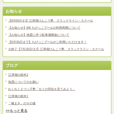
お知らせ
【8月8日(土)】江津湖けんこう塾 スラックライン・スクール
【お知らせ】8/6 ちびっこプールの利用再開について
【お知らせ】地震に伴う駐車場開放について
【8月30日まで】ちびっこプールがご利用いただけます！
※終了【7月18日(土)】江津湖けんこう塾 スラックライン・スクール
ブログ
江津湖の樹木2
地震についてのお願い
わくわくえづっ子塾「セミの羽化を見てみよう」
江津湖の樹木1
「種まき」のその後
>>もっと見る