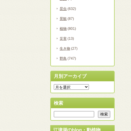
昆虫
(632)
景観
(87)
植物
(801)
災害
(13)
生き物
(27)
野鳥
(747)
月別アーカイブ
検索
江津湖のblog・動植物