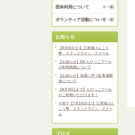
団体利用について
ボランティア活動について
お知らせ
【8月8日(土)】江津湖けんこう
塾 スラックライン・スクール
【お知らせ】8/6 ちびっこプール
の利用再開について
【お知らせ】地震に伴う駐車場開
放について
【8月30日まで】ちびっこプール
がご利用いただけます！
※終了【7月18日(土)】江津湖けん
こう塾 スラックライン・スクー
ル
ブログ