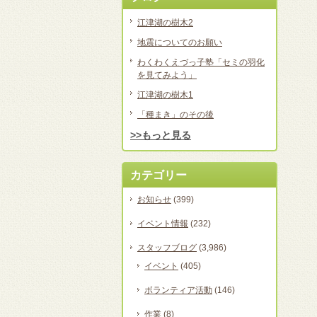
江津湖の樹木2
地震についてのお願い
わくわくえづっ子塾「セミの羽化
を見てみよう」
江津湖の樹木1
「種まき」のその後
>>もっと見る
カテゴリー
お知らせ
(399)
イベント情報
(232)
スタッフブログ
(3,986)
イベント
(405)
ボランティア活動
(146)
作業
(8)