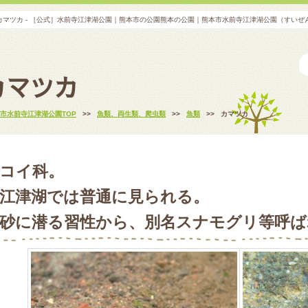
カマツカ - ［公式］水前寺江津湖公園｜熊本市の公園熊本の公園｜熊本市水前寺江津湖公園（すいぜ
カマツカ
市水前寺江津湖公園TOP
>>
魚類、両生類、爬虫類
>>
魚類
>>
カマツカ
コイ科。
江津湖では普通に見られる。
砂に潜る習性から、別名スナモグリ等呼ば