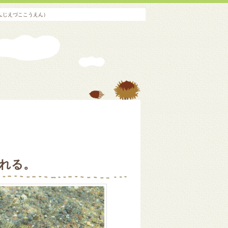
んじえづここうえん）
れる。