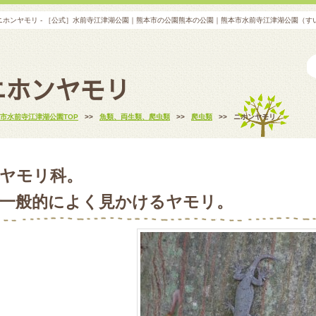
ニホンヤモリ - ［公式］水前寺江津湖公園｜熊本市の公園熊本の公園｜熊本市水前寺江津湖公園（す
ニホンヤモリ
市水前寺江津湖公園TOP
>>
魚類、両生類、爬虫類
>>
爬虫類
>>
ニホンヤモリ
ヤモリ科。
一般的によく見かけるヤモリ。