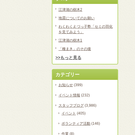
江津湖の樹木2
地震についてのお願い
わくわくえづっ子塾「セミの羽化
を見てみよう」
江津湖の樹木1
「種まき」のその後
>>もっと見る
カテゴリー
お知らせ
(399)
イベント情報
(232)
スタッフブログ
(3,986)
イベント
(405)
ボランティア活動
(146)
作業
(8)