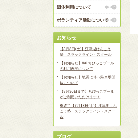
団体利用について
ボランティア活動について
お知らせ
【8月8日(土)】江津湖けんこう
塾 スラックライン・スクール
【お知らせ】8/6 ちびっこプール
の利用再開について
【お知らせ】地震に伴う駐車場開
放について
【8月30日まで】ちびっこプール
がご利用いただけます！
※終了【7月18日(土)】江津湖けん
こう塾 スラックライン・スクー
ル
ブログ