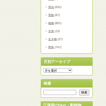
昆虫
(632)
景観
(87)
植物
(801)
災害
(13)
生き物
(27)
野鳥
(747)
月別アーカイブ
検索
江津湖のblog・動植物