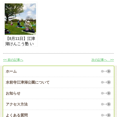
のちよが 参加者
う塾 いのちよが
んこう塾 いのち
募集！
参加者募集！
よが 参加者募
集！
【8月11日】江津
湖けんこう塾 い
のちよが 参加者
募集！
<< 前の記事へ
次の記事へ >>
ホーム
水前寺江津湖公園について
お知らせ
アクセス方法
よくある質問