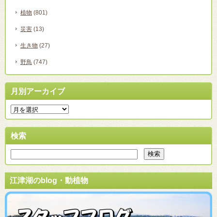
植物
(801)
災害
(13)
生き物
(27)
野鳥
(747)
月別アーカイブ
検索
江津湖のblog・動植物