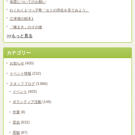
地震についてのお願い
わくわくえづっ子塾「セミの羽化を見てみよう」
江津湖の樹木1
「種まき」のその後
>>もっと見る
カテゴリー
お知らせ
(400)
イベント情報
(232)
スタッフブログ
(3,986)
イベント
(405)
ボランティア活動
(146)
作業
(8)
昆虫
(632)
景観
(87)