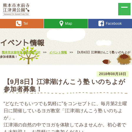
Tel
Map
Facebook
イベント情報
熊本市水前寺江津湖公園TOP
>>
イベント情報
>>
【9月8日】江津湖けんこう塾 いのちよが
参加者募集！
2018年08月18日
【9月8日】江津湖けんこう塾 いのちよが
参加者募集！
“どなたでもいつでも気軽に”をコンセプトに、毎月第2土曜
日に開催しているヨガ教室「江津湖けんこう塾 いのちよ
が」。
江津湖の自然の中でヨガを体験してみませんか。初心者で
も大歓迎！。お気軽にご参加ください。