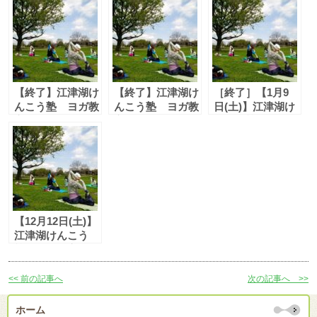
【終了】江津湖け
【終了】江津湖け
［終了］【1月9
んこう塾 ヨガ教
んこう塾 ヨガ教
日(土)】江津湖け
室「いのちよが」
室「いのちよが」
んこう塾 ヨガ教
（11/12 土）
（10/8 土）
室「いのちよが」
開催
【12月12日(土)】
江津湖けんこう
塾 ヨガ教室「い
のちよが」
<< 前の記事へ
次の記事へ >>
ホーム