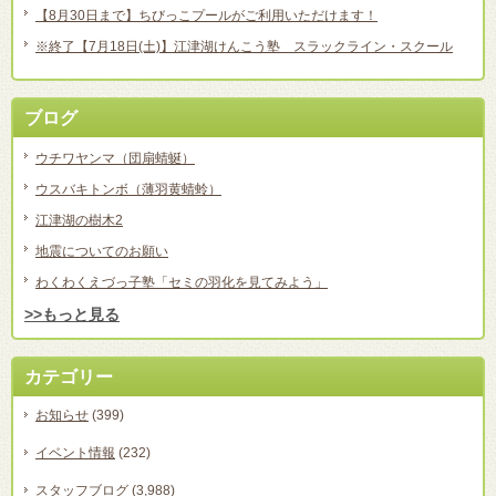
【8月30日まで】ちびっこプールがご利用いただけます！
※終了【7月18日(土)】江津湖けんこう塾 スラックライン・スクール
ブログ
ウチワヤンマ（団扇蜻蜒）
ウスバキトンボ（薄羽黄蜻蛉）
江津湖の樹木2
地震についてのお願い
わくわくえづっ子塾「セミの羽化を見てみよう」
>>もっと見る
カテゴリー
お知らせ
(399)
イベント情報
(232)
スタッフブログ
(3,988)