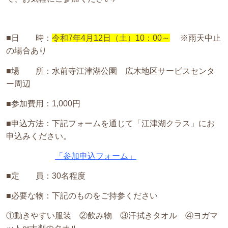
■日 時：
令和7年4
月12
日（土）10：00～
※雨天中止
の場合あり
■場 所：水前寺江津湖公園 広木地区サービスセンタ
ー周辺
■参加費用：1,000円
■申込方法：下記フォームを通じて「江津湖クラス」にお
申込みください。
「参加申込フォーム」
■定 員：30名程度
■必要な物：下記のものをご持参ください
①動きやすい服装 ②飲み物 ③汗拭きタオル ④ヨガマ