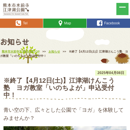
Tel
Map
Facebook
お知らせ
熊本市水前寺江津湖公園TOP
>>
お知らせ
>>
※終了【4月12日(土)】江津湖けんこう塾 ヨ
ガ教室「いのちよが」申込受付中！
2025年04月08日
※終了【4月12日(土)】江津湖けんこう
塾 ヨガ教室「いのちよが」申込受付
中！
青い空の下、広々とした公園で「ヨガ」を体験して
みませんか？