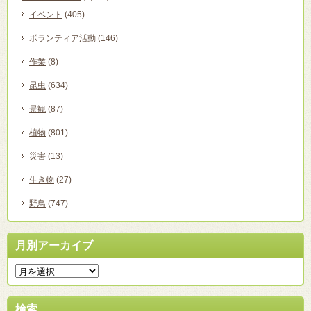
イベント
(405)
ボランティア活動
(146)
作業
(8)
昆虫
(634)
景観
(87)
植物
(801)
災害
(13)
生き物
(27)
野鳥
(747)
月別アーカイブ
検索