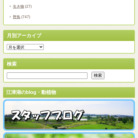
生き物
(27)
野鳥
(747)
月別アーカイブ
検索
江津湖のblog・動植物