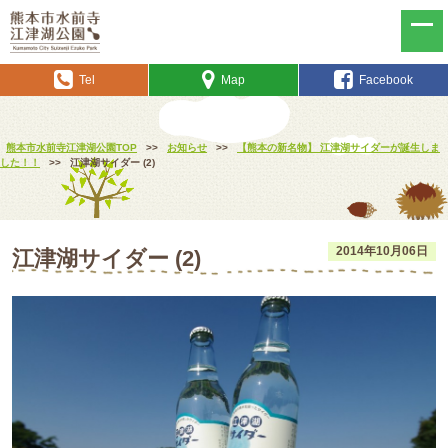
Tel
Map
Facebook
熊本市水前寺江津湖公園TOP
>>
お知らせ
>>
【熊本の新名物】 江津湖サイダーが誕生しま
した！！
>>
江津湖サイダー (2)
2014年10月06日
江津湖サイダー (2)