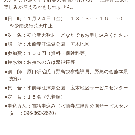
楽しみが増えるかもしれません。
■日 時：１月２４日（金） １３：３０～１６：００
※少雨決行荒天中止
■対 象：初心者大歓迎！どなたでもお申し込みください
■場 所：水前寺江津湖公園 広木地区
■参加費：１００円（資料・保険料等）
■持ち物：お持ちの方は双眼鏡等
■講 師：原口研治氏（野鳥観察指導員、野鳥の会熊本県
支部）
■集 合：水前寺江津湖公園 広木地区サービスセンター
■定 員：１５名（先着順）
■申込方法：電話申込み（水前寺江津湖公園サービスセン
ター：096-360-2620）