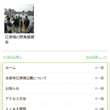
野鳥観察会」
えづっ子塾「船の
歓迎！「江津湖の
［2/20（土）実
上から野鳥を楽し
野鳥観察会」参加
施］
もう！」
者募集！
江津湖の野鳥観察
会
<< 前の記事へ
次の記事へ >>
ホーム
水前寺江津湖公園について
お知らせ
アクセス方法
よくある質問