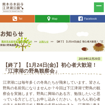
Tel
Map
Facebook
お知らせ
熊本市水前寺江津湖公園TOP
>>
お知らせ
>>
【終了】【1月24日(金)】初心者大歓迎！「江
津湖の野鳥観察会」
2019年12月20日
【終了】【1月24日(金)】初心者大歓迎！
「江津湖の野鳥観察会」
江津湖には毎年多くの冬鳥たちが飛来しています。皆さん
野鳥の名前気になりませんか？今回は下江津湖で野鳥の観
察会を実施します。野鳥に興味のある方、勉強したいと思
っている方どしどしお申し込みください。もちろん初心者
の方も大歓迎です！野鳥の名前が分かると、江津湖に来る