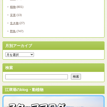
植物
(801)
災害
(13)
生き物
(27)
野鳥
(747)
月別アーカイブ
検索
江津湖のblog・動植物