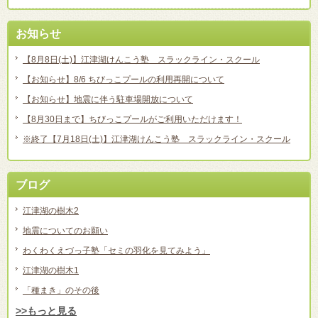
お知らせ
【8月8日(土)】江津湖けんこう塾 スラックライン・スクール
【お知らせ】8/6 ちびっこプールの利用再開について
【お知らせ】地震に伴う駐車場開放について
【8月30日まで】ちびっこプールがご利用いただけます！
※終了【7月18日(土)】江津湖けんこう塾 スラックライン・スクール
ブログ
江津湖の樹木2
地震についてのお願い
わくわくえづっ子塾「セミの羽化を見てみよう」
江津湖の樹木1
「種まき」のその後
>>もっと見る