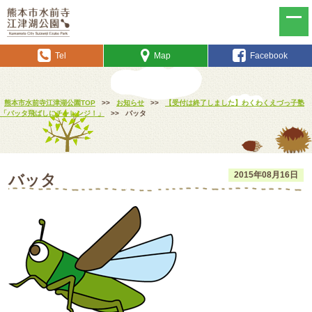
Tel
Map
Facebook
熊本市水前寺江津湖公園TOP
>>
お知らせ
>>
【受付は終了しました】わくわくえづっ子塾
「バッタ飛ばしにチャレンジ！」
>>
バッタ
2015年08月16日
バッタ