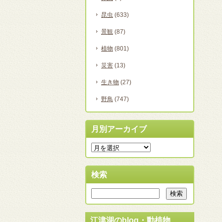
昆虫
(633)
景観
(87)
植物
(801)
災害
(13)
生き物
(27)
野鳥
(747)
月別アーカイブ
検索
江津湖のblog・動植物