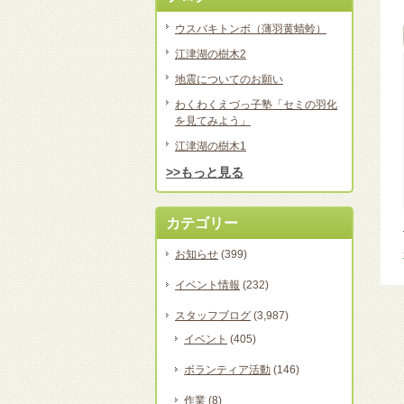
ウスバキトンボ（薄羽黄蜻蛉）
江津湖の樹木2
地震についてのお願い
わくわくえづっ子塾「セミの羽化
を見てみよう」
江津湖の樹木1
>>もっと見る
カテゴリー
お知らせ
(399)
イベント情報
(232)
スタッフブログ
(3,987)
イベント
(405)
ボランティア活動
(146)
作業
(8)