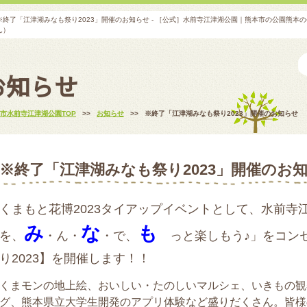
※終了「江津湖みなも祭り2023」開催のお知らせ - ［公式］水前寺江津湖公園｜熊本市の公園熊
ん）
お知らせ
市水前寺江津湖公園TOP
>>
お知らせ
>>
※終了「江津湖みなも祭り2023」開催のお知らせ
※終了「江津湖みなも祭り2023」開催のお
くまもと花博2023タイアップイベントとして、水前寺
み
な
も
を、
・ん・
・
で、
っと楽しもう♪」をコン
り2023】を開催します！！
くまモンの地上絵、おいしい・たのしいマルシェ、いきもの観
グ、熊本県立大学生開発のアプリ体験など盛りだくさん。皆様