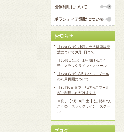
団体利用について
ボランティア活動について
お知らせ
【お知らせ】地震に伴う駐車場開
放について(8月9日まで)
【8月8日(土)】江津湖けんこう
塾 スラックライン・スクール
【お知らせ】8/6 ちびっこプール
の利用再開について
【8月30日まで】ちびっこプール
がご利用いただけます！
※終了【7月18日(土)】江津湖けん
こう塾 スラックライン・スクー
ル
ブログ