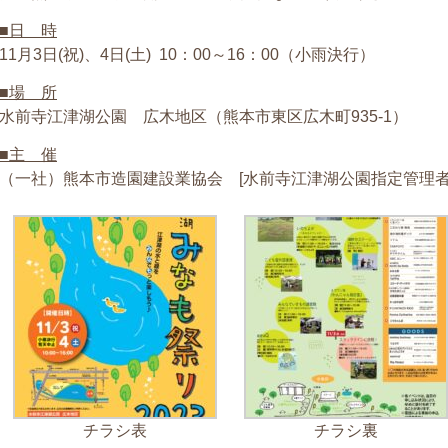
■日 時
11月3日(祝)、4日(土) 10：00～16：00（小雨決行）
■場 所
水前寺江津湖公園 広木地区（熊本市東区広木町935-1）
■主 催
（一社）熊本市造園建設業協会 [水前寺江津湖公園指定管理者
チラシ表
チラシ裏