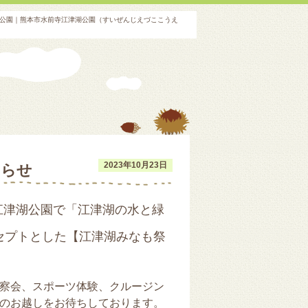
本の公園｜熊本市水前寺江津湖公園（すいぜんじえづここうえ
2023年10月23日
知らせ
江津湖公園で「江津湖の水と緑
セプトとした【江津湖みなも祭
察会、スポーツ体験、クルージン
のお越しをお待ちしております。