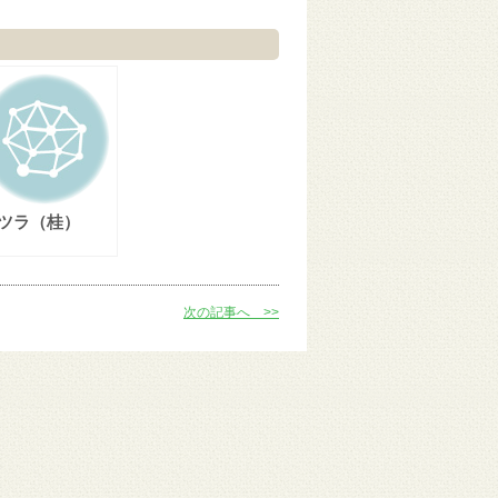
ツラ（桂）
次の記事へ >>