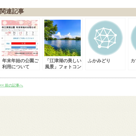
関連記事
年末年始の公園ご
「江津湖の美しい
ふかみどり
カ
利用について
風景」フォトコン
テスト（春・夏
期）結果発表
<< 前の記事へ