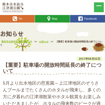
Tel
Map
Facebook
お知らせ
熊本市水前寺江津湖公園TOP
>>
お知らせ
>>
【重要】駐車場の開放時間延長の終了につい
て
2017年06月02日
【重要】駐車場の開放時間延長の終了につ
いて
5月より出水地区の芭蕉園～上江津地区のぞうさ
んプールまでたくさんのホタルが飛来し、多くの
方に夕暮れの江津湖散策やホタル観賞をお楽しみ
いただきましたが、ホタルの飛来数のピークが過