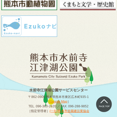
水前寺江津湖公園サービスセンター
〒862-0906 熊本県熊本市東区広木町935-1
［
Google Map
］
TEL. 096-360-2620 ／ FAX. 096-288-9852
［指定管理者］
(一社)熊本市造園建設業協会