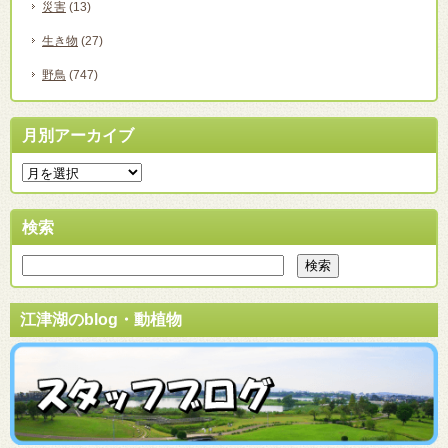
災害
(13)
生き物
(27)
野鳥
(747)
月別アーカイブ
検索
江津湖のblog・動植物