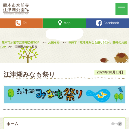
Tel
Map
Facebook
熊本市水前寺江津湖公園TOP
>>
お知らせ
>>
※終了「江津湖みなも祭り2024」開催のお知
らせ
>>
江津湖みなも祭り
2024年10月13日
江津湖みなも祭り
ホーム