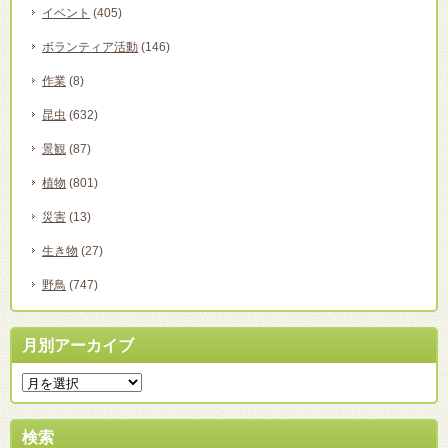
イベント
(405)
ボランティア活動
(146)
作業
(8)
昆虫
(632)
景観
(87)
植物
(801)
災害
(13)
生き物
(27)
野鳥
(747)
月別アーカイブ
検索