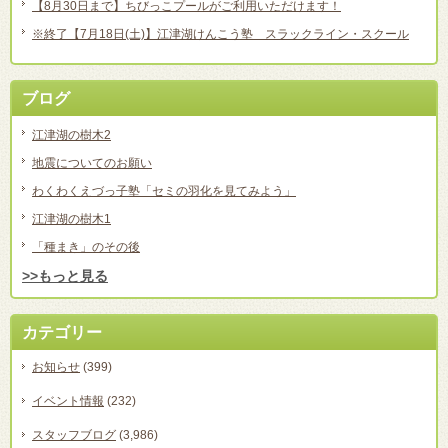
【8月30日まで】ちびっこプールがご利用いただけます！
※終了【7月18日(土)】江津湖けんこう塾 スラックライン・スクール
ブログ
江津湖の樹木2
地震についてのお願い
わくわくえづっ子塾「セミの羽化を見てみよう」
江津湖の樹木1
「種まき」のその後
>>もっと見る
カテゴリー
お知らせ
(399)
イベント情報
(232)
スタッフブログ
(3,986)