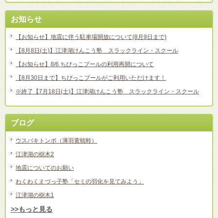
お知らせ
【お知らせ】地震に伴う駐車場開放について(8月9日まで)
【8月8日(土)】江津湖けんこう塾 スラックライン・スクール
【お知らせ】8/6 ちびっこプールの利用再開について
【8月30日まで】ちびっこプールがご利用いただけます！
※終了【7月18日(土)】江津湖けんこう塾 スラックライン・スクール
ブログ
ウスバキトンボ（薄羽黄蜻蛉）
江津湖の樹木2
地震についてのお願い
わくわくえづっ子塾「セミの羽化を見てみよう」
江津湖の樹木1
>>もっと見る