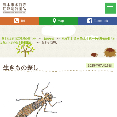
Tel
Map
Facebook
熊本市水前寺江津湖公園TOP
>>
お知らせ
>>
※終了【7月26日(土)】熊本中央高校主催「水
と魚」（水の生き物観察会）
>>
生きもの探し
2025年07月16日
生きもの探し