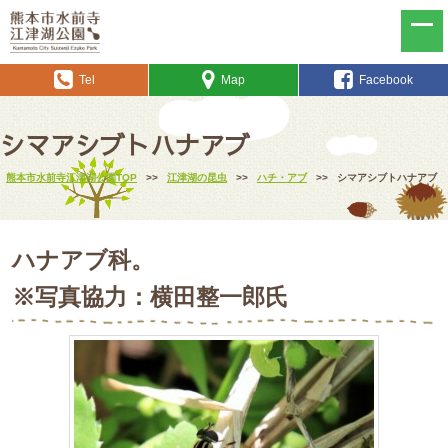
Tel
Map
Facebook
シマアシブトハナアブ
熊本市水前寺江津湖公園TOP
>>
江津湖の昆虫
>>
ハチ・アブ
>>
シマアシブトハナアブ
ハナアブ科。
※写真協力：横田整一郎氏