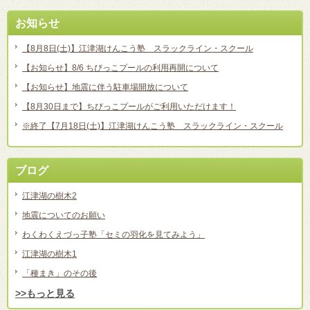
お知らせ
【8月8日(土)】江津湖けんこう塾 スラックライン・スクール
【お知らせ】8/6 ちびっこプールの利用再開について
【お知らせ】地震に伴う駐車場開放について
【8月30日まで】ちびっこプールがご利用いただけます！
※終了【7月18日(土)】江津湖けんこう塾 スラックライン・スクール
ブログ
江津湖の樹木2
地震についてのお願い
わくわくえづっ子塾「セミの羽化を見てみよう」
江津湖の樹木1
「種まき」のその後
>>もっと見る