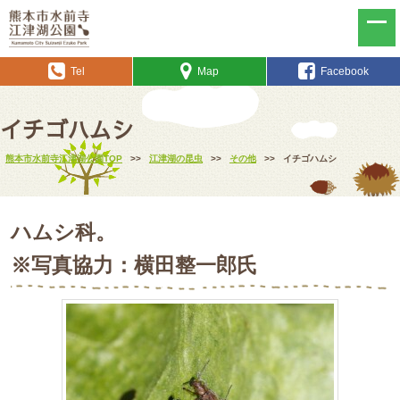
Tel
Map
Facebook
イチゴハムシ
熊本市水前寺江津湖公園TOP
>>
江津湖の昆虫
>>
その他
>>
イチゴハムシ
ハムシ科。
※写真協力：横田整一郎氏