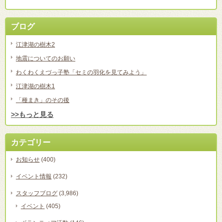
ブログ
江津湖の樹木2
地震についてのお願い
わくわくえづっ子塾「セミの羽化を見てみよう」
江津湖の樹木1
「種まき」のその後
>>もっと見る
カテゴリー
お知らせ
(400)
イベント情報
(232)
スタッフブログ
(3,986)
イベント
(405)