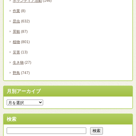
ボランティア活動
(146)
作業
(8)
昆虫
(632)
景観
(87)
植物
(801)
災害
(13)
生き物
(27)
野鳥
(747)
月別アーカイブ
検索