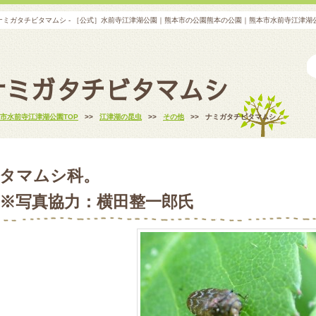
ナミガタチビタマムシ - ［公式］水前寺江津湖公園｜熊本市の公園熊本の公園｜熊本市水前寺江津
ナミガタチビタマムシ
市水前寺江津湖公園TOP
>>
江津湖の昆虫
>>
その他
>>
ナミガタチビタマムシ
タマムシ科。
※写真協力：横田整一郎氏