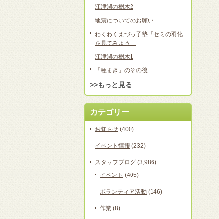
江津湖の樹木2
地震についてのお願い
わくわくえづっ子塾「セミの羽化
を見てみよう」
江津湖の樹木1
「種まき」のその後
>>もっと見る
カテゴリー
お知らせ
(400)
イベント情報
(232)
スタッフブログ
(3,986)
イベント
(405)
ボランティア活動
(146)
作業
(8)