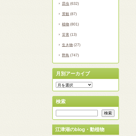
昆虫
(632)
景観
(87)
植物
(801)
災害
(13)
生き物
(27)
野鳥
(747)
月別アーカイブ
検索
江津湖のblog・動植物