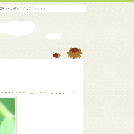
湖公園（すいぜんじえづここうえん）