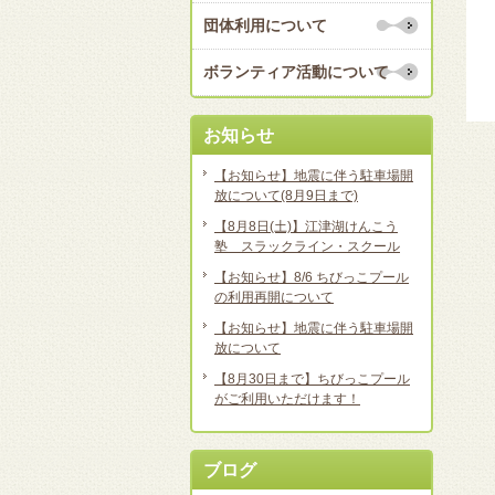
団体利用について
ボランティア活動について
お知らせ
【お知らせ】地震に伴う駐車場開
放について(8月9日まで)
【8月8日(土)】江津湖けんこう
塾 スラックライン・スクール
【お知らせ】8/6 ちびっこプール
の利用再開について
【お知らせ】地震に伴う駐車場開
放について
【8月30日まで】ちびっこプール
がご利用いただけます！
ブログ