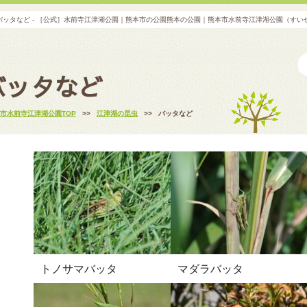
バッタなど - ［公式］水前寺江津湖公園｜熊本市の公園熊本の公園｜熊本市水前寺江津湖公園（すい
バッタなど
市水前寺江津湖公園TOP
>>
江津湖の昆虫
>>
バッタなど
トノサマバッタ
マダラバッタ