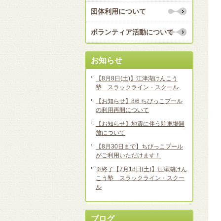
団体利用について
ボランティア活動について
お知らせ
【8月8日(土)】江津湖けんこう
塾 スラックライン・スクール
【お知らせ】8/6 ちびっこプール
の利用再開について
【お知らせ】地震に伴う駐車場開
放について
【8月30日まで】ちびっこプール
がご利用いただけます！
※終了【7月18日(土)】江津湖けん
こう塾 スラックライン・スクー
ル
ブログ