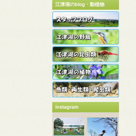
江津湖のblog・動植物
instagram
3月 21
3月 18
3