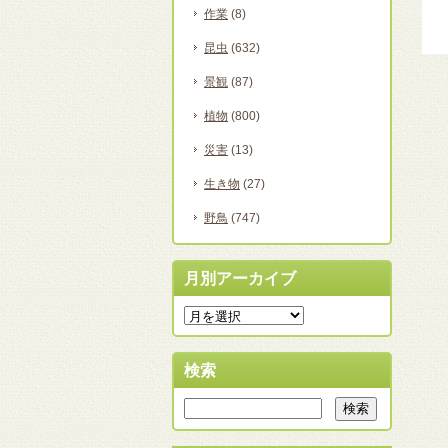
作業
(8)
昆虫
(632)
景観
(87)
植物
(800)
災害
(13)
生き物
(27)
野鳥
(747)
月別アーカイブ
検索