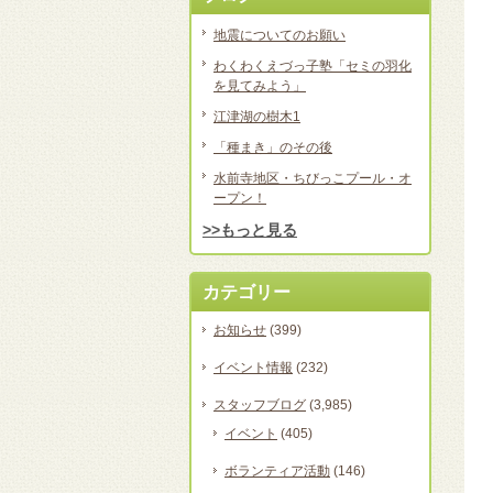
地震についてのお願い
わくわくえづっ子塾「セミの羽化
を見てみよう」
江津湖の樹木1
「種まき」のその後
水前寺地区・ちびっこプール・オ
ープン！
>>もっと見る
カテゴリー
お知らせ
(399)
イベント情報
(232)
スタッフブログ
(3,985)
イベント
(405)
ボランティア活動
(146)