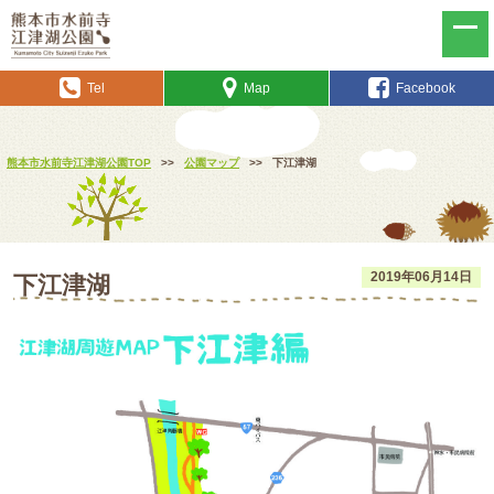
Tel
Map
Facebook
熊本市水前寺江津湖公園TOP
>>
公園マップ
>>
下江津湖
2019年06月14日
下江津湖