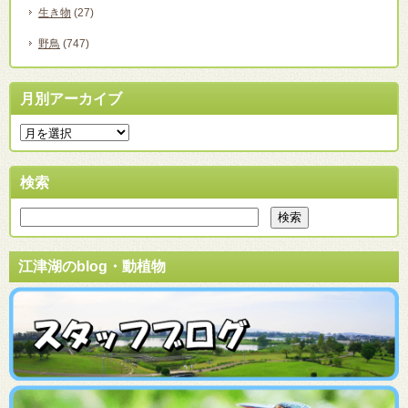
生き物
(27)
野鳥
(747)
月別アーカイブ
検索
江津湖のblog・動植物