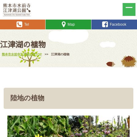
Tel
Map
Facebook
江津湖の植物
熊本市水前寺江津湖公園TOP
>>
江津湖の植物
陸地の植物