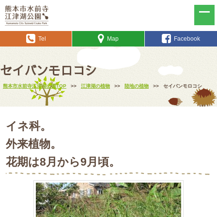
Tel
Map
Facebook
セイバンモロコシ
熊本市水前寺江津湖公園TOP
>>
江津湖の植物
>>
陸地の植物
>>
セイバンモロコシ
イネ科。
外来植物。
花期は8月から9月頃。