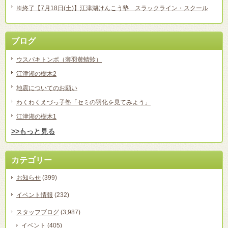
※終了【7月18日(土)】江津湖けんこう塾 スラックライン・スクール
ブログ
ウスバキトンボ（薄羽黄蜻蛉）
江津湖の樹木2
地震についてのお願い
わくわくえづっ子塾「セミの羽化を見てみよう」
江津湖の樹木1
>>もっと見る
カテゴリー
お知らせ
(399)
イベント情報
(232)
スタッフブログ
(3,987)
イベント
(405)