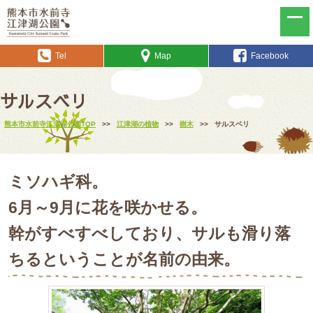
Tel
Map
Facebook
サルスベリ
熊本市水前寺江津湖公園TOP
>>
江津湖の植物
>>
樹木
>>
サルスベリ
ミソハギ科。
6月～9月に花を咲かせる。
幹がすべすべしており、サルも滑り落
ちるということが名前の由来。