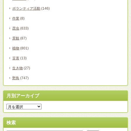
ボランティア活動
(146)
作業
(8)
昆虫
(633)
景観
(87)
植物
(801)
災害
(13)
生き物
(27)
野鳥
(747)
月別アーカイブ
検索