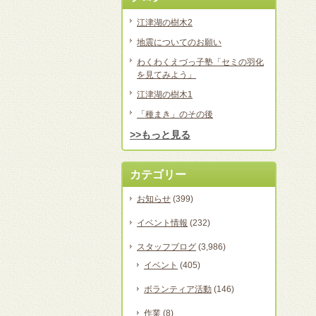
江津湖の樹木2
地震についてのお願い
わくわくえづっ子塾「セミの羽化
を見てみよう」
江津湖の樹木1
「種まき」のその後
>>もっと見る
カテゴリー
お知らせ
(399)
イベント情報
(232)
スタッフブログ
(3,986)
イベント
(405)
ボランティア活動
(146)
作業
(8)