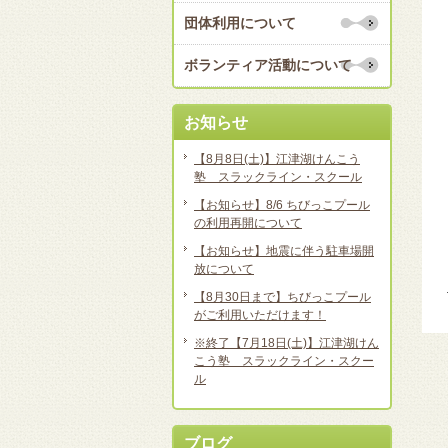
団体利用について
ボランティア活動について
お知らせ
【8月8日(土)】江津湖けんこう
塾 スラックライン・スクール
【お知らせ】8/6 ちびっこプール
の利用再開について
【お知らせ】地震に伴う駐車場開
放について
【8月30日まで】ちびっこプール
がご利用いただけます！
※終了【7月18日(土)】江津湖けん
こう塾 スラックライン・スクー
ル
ブログ