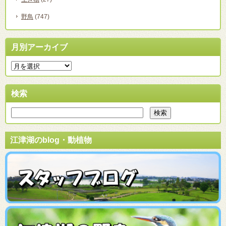
野鳥
(747)
月別アーカイブ
検索
江津湖のblog・動植物