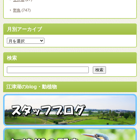
野鳥
(747)
月別アーカイブ
検索
江津湖のblog・動植物