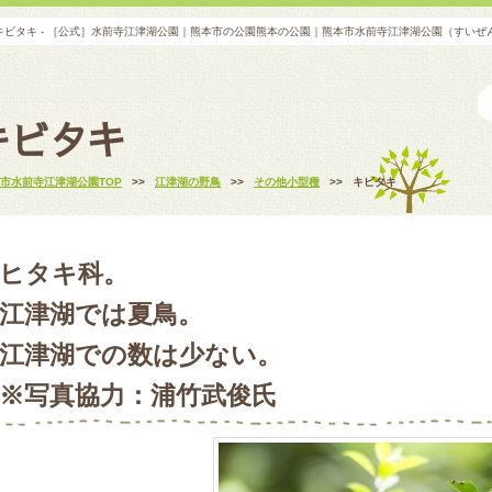
キビタキ - ［公式］水前寺江津湖公園｜熊本市の公園熊本の公園｜熊本市水前寺江津湖公園（すいぜ
キビタキ
市水前寺江津湖公園TOP
>>
江津湖の野鳥
>>
その他小型種
>>
キビタキ
ヒタキ科。
江津湖では夏鳥。
江津湖での数は少ない。
※写真協力：浦竹武俊氏