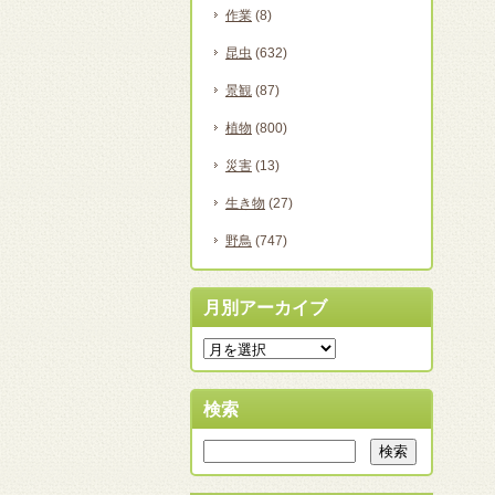
作業
(8)
昆虫
(632)
景観
(87)
植物
(800)
災害
(13)
生き物
(27)
野鳥
(747)
月別アーカイブ
検索