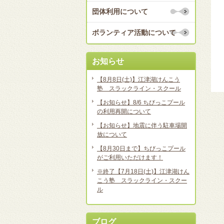
団体利用について
ボランティア活動について
お知らせ
【8月8日(土)】江津湖けんこう
塾 スラックライン・スクール
【お知らせ】8/6 ちびっこプール
の利用再開について
【お知らせ】地震に伴う駐車場開
放について
【8月30日まで】ちびっこプール
がご利用いただけます！
※終了【7月18日(土)】江津湖けん
こう塾 スラックライン・スクー
ル
ブログ