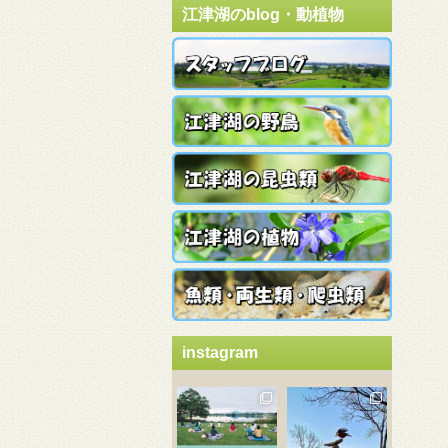
江津湖のblog・動植物
instagram
3月 21
3月 18
3