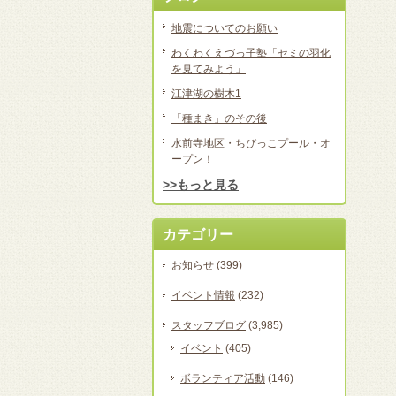
地震についてのお願い
わくわくえづっ子塾「セミの羽化
を見てみよう」
江津湖の樹木1
「種まき」のその後
水前寺地区・ちびっこプール・オ
ープン！
>>もっと見る
カテゴリー
お知らせ
(399)
イベント情報
(232)
スタッフブログ
(3,985)
イベント
(405)
ボランティア活動
(146)