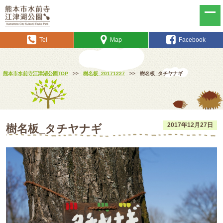
Tel
Map
Facebook
熊本市水前寺江津湖公園TOP
>>
樹名板_20171227
>>
樹名板_タチヤナギ
2017年12月27日
樹名板_タチヤナギ