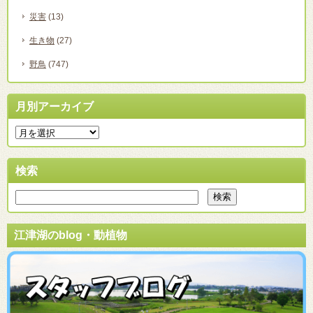
災害
(13)
生き物
(27)
野鳥
(747)
月別アーカイブ
検索
江津湖のblog・動植物