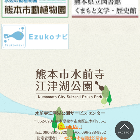
水前寺江津湖公園サービスセンター
〒862-0906 熊本県熊本市東区広木町935-1
［
Google Map
］
TEL. 096-360-2620 ／ FAX. 096-288-9852
［指定管理者］
(一社)熊本市造園建設業協会