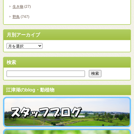
生き物
(27)
野鳥
(747)
月別アーカイブ
検索
江津湖のblog・動植物