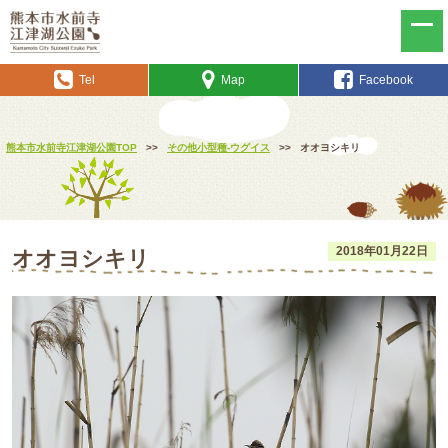
Tel
Map
Facebook
熊本市水前寺江津湖公園TOP
>>
その他小型種-ウグイス
>>
オオヨシキリ
2018年01月22日
オオヨシキリ