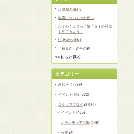
江津湖の樹木2
地震についてのお願い
わくわくえづっ子塾「セミの羽化
を見てみよう」
江津湖の樹木1
「種まき」のその後
>>もっと見る
カテゴリー
お知らせ
(399)
イベント情報
(232)
スタッフブログ
(3,986)
イベント
(405)
ボランティア活動
(146)
作業
(8)