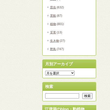
昆虫
(632)
景観
(87)
植物
(801)
災害
(13)
生き物
(27)
野鳥
(747)
月別アーカイブ
検索
江津湖のblog・動植物