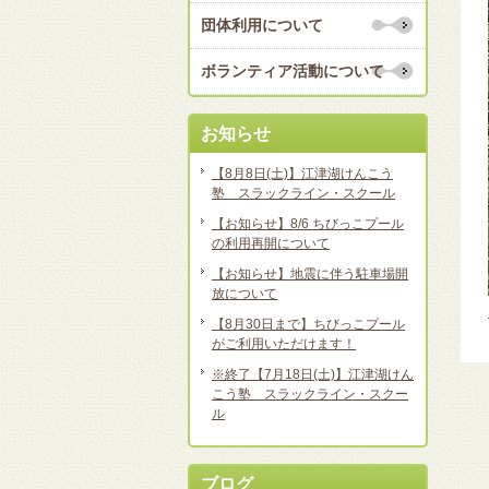
団体利用について
ボランティア活動について
お知らせ
【8月8日(土)】江津湖けんこう
塾 スラックライン・スクール
【お知らせ】8/6 ちびっこプール
の利用再開について
【お知らせ】地震に伴う駐車場開
放について
【8月30日まで】ちびっこプール
がご利用いただけます！
※終了【7月18日(土)】江津湖けん
こう塾 スラックライン・スクー
ル
ブログ