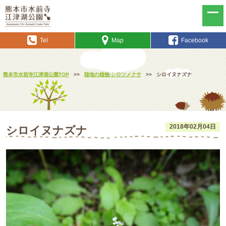
Tel
Map
Facebook
熊本市水前寺江津湖公園TOP
>>
陸地の植物-シロツメクサ
>>
シロイヌナズナ
2018年02月04日
シロイヌナズナ