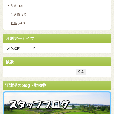
災害
(13)
生き物
(27)
野鳥
(747)
月別アーカイブ
検索
江津湖のblog・動植物