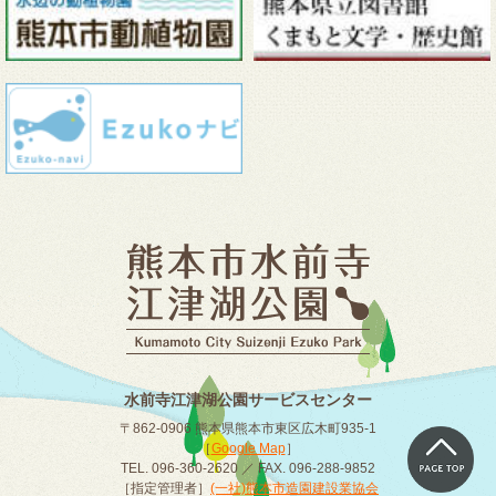
水前寺江津湖公園サービスセンター
〒862-0906 熊本県熊本市東区広木町935-1
［
Google Map
］
TEL. 096-360-2620 ／ FAX. 096-288-9852
［指定管理者］
(一社)熊本市造園建設業協会