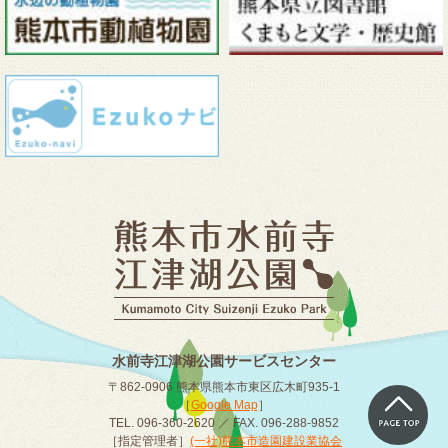
水前寺江津湖公園サービスセンター
〒862-0906 熊本県熊本市東区広木町935-1
［
Google Map
］
TEL. 096-360-2620 ／ FAX. 096-288-9852
［指定管理者］
(一社)熊本市造園建設業協会