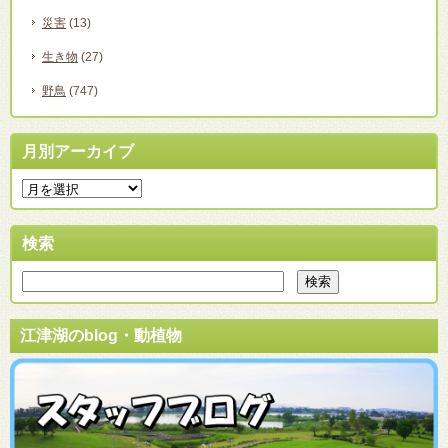
災害
(13)
生き物
(27)
野鳥
(747)
月別アーカイブ
検索
江津湖のblog・動植物