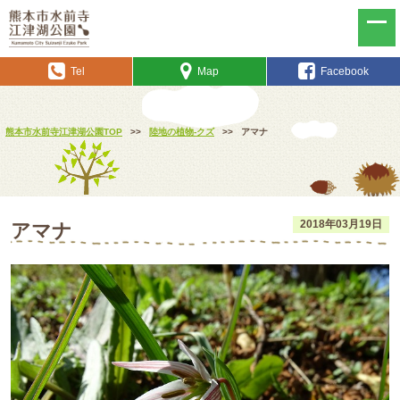
Tel
Map
Facebook
熊本市水前寺江津湖公園TOP
>>
陸地の植物-クズ
>>
アマナ
2018年03月19日
アマナ