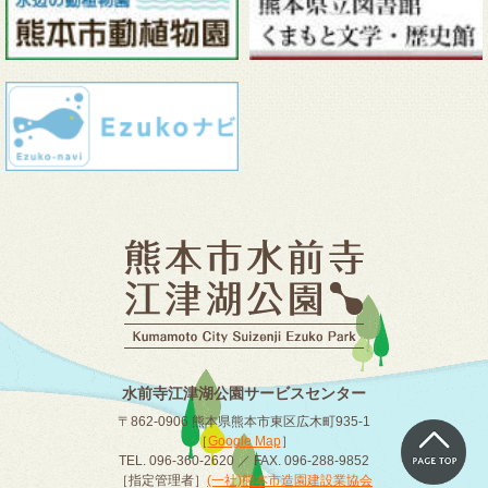
水前寺江津湖公園サービスセンター
〒862-0906 熊本県熊本市東区広木町935-1
［
Google Map
］
TEL. 096-360-2620 ／ FAX. 096-288-9852
［指定管理者］
(一社)熊本市造園建設業協会