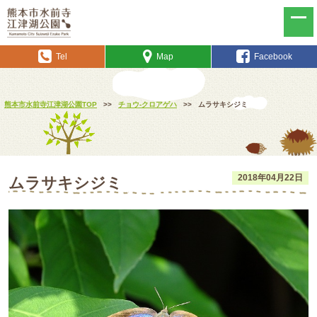
Tel
Map
Facebook
熊本市水前寺江津湖公園TOP
>>
チョウ-クロアゲハ
>>
ムラサキシジミ
2018年04月22日
ムラサキシジミ