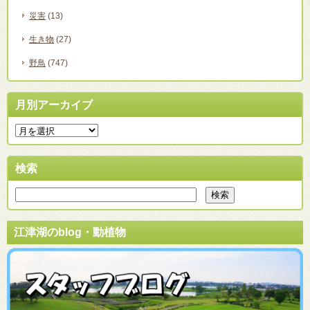
災害
(13)
生き物
(27)
野鳥
(747)
月別アーカイブ
検索
江津湖のblog・動植物