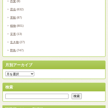
作業
(8)
昆虫
(632)
景観
(87)
植物
(801)
災害
(13)
生き物
(27)
野鳥
(747)
月別アーカイブ
検索