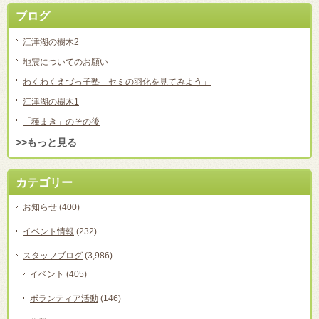
ブログ
江津湖の樹木2
地震についてのお願い
わくわくえづっ子塾「セミの羽化を見てみよう」
江津湖の樹木1
「種まき」のその後
>>もっと見る
カテゴリー
お知らせ
(400)
イベント情報
(232)
スタッフブログ
(3,986)
イベント
(405)
ボランティア活動
(146)