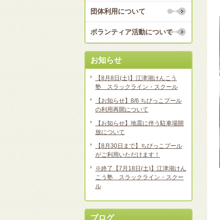
団体利用について
ボランティア活動について
お知らせ
【8月8日(土)】江津湖けんこう
塾 スラックライン・スクール
【お知らせ】8/6 ちびっこプール
の利用再開について
【お知らせ】地震に伴う駐車場開
放について
【8月30日まで】ちびっこプール
がご利用いただけます！
※終了【7月18日(土)】江津湖けん
こう塾 スラックライン・スクー
ル
ブログ