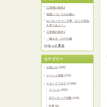
江津湖の樹木2
地震についてのお願い
わくわくえづっ子塾「セミの羽化
を見てみよう」
江津湖の樹木1
「種まき」のその後
>>もっと見る
カテゴリー
お知らせ
(399)
イベント情報
(232)
スタッフブログ
(3,986)
イベント
(405)
ボランティア活動
(146)
作業
(8)