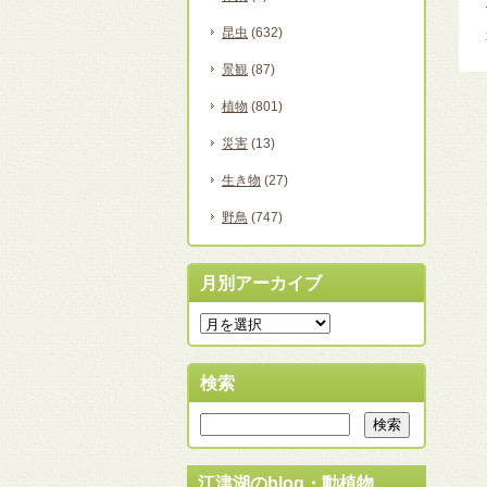
昆虫
(632)
景観
(87)
植物
(801)
災害
(13)
生き物
(27)
野鳥
(747)
月別アーカイブ
検索
江津湖のblog・動植物