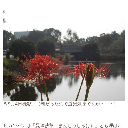
※9月4日撮影。（朝だったので逆光気味ですが・・・）
ヒガンバナは「曼珠沙華（まんじゅしゃげ）」とも呼ばれ