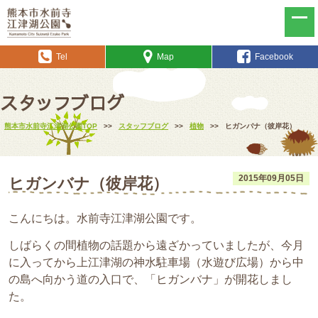
Tel
Map
Facebook
スタッフブログ
熊本市水前寺江津湖公園TOP
>>
スタッフブログ
>>
植物
>>
ヒガンバナ（彼岸花）
2015年09月05日
ヒガンバナ（彼岸花）
こんにちは。水前寺江津湖公園です。
しばらくの間植物の話題から遠ざかっていましたが、今月
に入ってから上江津湖の神水駐車場（水遊び広場）から中
の島へ向かう道の入口で、「ヒガンバナ」が開花しまし
た。