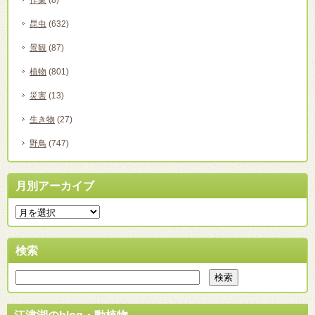
作業
(8)
昆虫
(632)
景観
(87)
植物
(801)
災害
(13)
生き物
(27)
野鳥
(747)
月別アーカイブ
検索