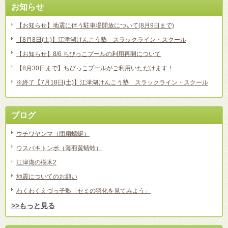
お知らせ
【お知らせ】地震に伴う駐車場開放について(8月9日まで)
【8月8日(土)】江津湖けんこう塾 スラックライン・スクール
【お知らせ】8/6 ちびっこプールの利用再開について
【8月30日まで】ちびっこプールがご利用いただけます！
※終了【7月18日(土)】江津湖けんこう塾 スラックライン・スクール
ブログ
ウチワヤンマ（団扇蜻蜒）
ウスバキトンボ（薄羽黄蜻蛉）
江津湖の樹木2
地震についてのお願い
わくわくえづっ子塾「セミの羽化を見てみよう」
>>もっと見る