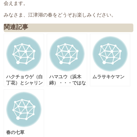
会えます。
みなさま、江津湖の春をどうぞお楽しみください。
関連記事
ハクチョウゲ（白
ハマユウ（浜木
ムラサキケマン
丁花）とシャリン
綿）・・・ではな
バイ（車輪梅）
く、スパイダーリ
リーでした！【追
記：2013/10/29】
春の七草