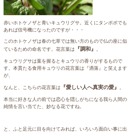
赤いホトケノザと青いキュウリグサ。近くにタンポポでも
あれば信号機になったのですが・・・
このホトケノザは春の七草では無い方のもので仏の座に似
『調和』
ているための命名です。花言葉は
。
キュウリグサは葉を握るとキュウリの香りがするもので
す。本貫たる食用キュウリの花言葉は『洒落』と笑えます
が、
『愛しい人へ真実の愛』
なんと、こちらの花言葉は
。
本当に好きな人の前では恋心を隠しがちになる我ら人間の
純情を言い当てた、妙なる花ですね。
と、ふと足元に目を向けてみれば、いろいろ面白い事に出