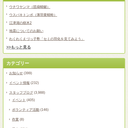
ウチワヤンマ（団扇蜻蜒）
ウスバキトンボ（薄羽黄蜻蛉）
江津湖の樹木2
地震についてのお願い
わくわくえづっ子塾「セミの羽化を見てみよう」
>>もっと見る
カテゴリー
お知らせ
(399)
イベント情報
(232)
スタッフブログ
(3,988)
イベント
(405)
ボランティア活動
(146)
作業
(8)