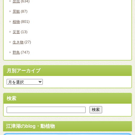
昆虫
(634)
景観
(87)
植物
(801)
災害
(13)
生き物
(27)
野鳥
(747)
月別アーカイブ
検索
江津湖のblog・動植物