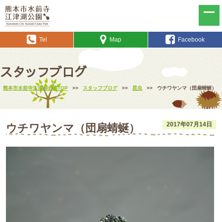
Tel
Map
Facebook
スタッフブログ
熊本市水前寺江津湖公園TOP
>>
スタッフブログ
>>
昆虫
>>
ウチワヤンマ（団扇蜻蜒）
2017年07月14日
ウチワヤンマ（団扇蜻蜒）