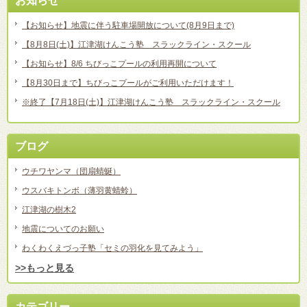
お知らせ
【お知らせ】地震に伴う駐車場開放について(8月9日まで)
【8月8日(土)】江津湖けんこう塾 スラックライン・スクール
【お知らせ】8/6 ちびっこプールの利用再開について
【8月30日まで】ちびっこプールがご利用いただけます！
※終了【7月18日(土)】江津湖けんこう塾 スラックライン・スクール
ブログ
ウチワヤンマ（団扇蜻蜒）
ウスバキトンボ（薄羽黄蜻蛉）
江津湖の樹木2
地震についてのお願い
わくわくえづっ子塾「セミの羽化を見てみよう」
>>もっと見る
カテゴリー