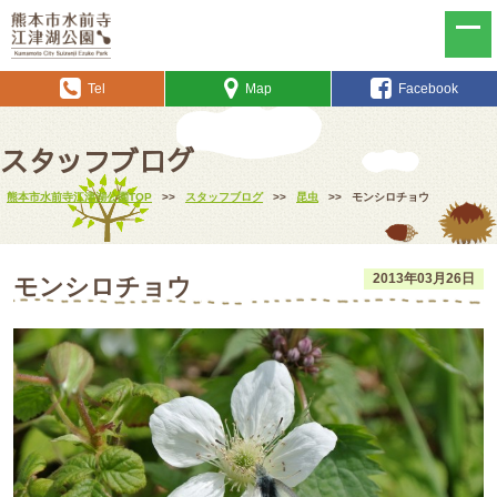
Tel
Map
Facebook
スタッフブログ
熊本市水前寺江津湖公園TOP
>>
スタッフブログ
>>
昆虫
>>
モンシロチョウ
2013年03月26日
モンシロチョウ