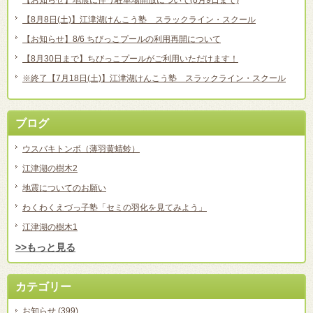
【お知らせ】地震に伴う駐車場開放について(8月9日まで)
【8月8日(土)】江津湖けんこう塾 スラックライン・スクール
【お知らせ】8/6 ちびっこプールの利用再開について
【8月30日まで】ちびっこプールがご利用いただけます！
※終了【7月18日(土)】江津湖けんこう塾 スラックライン・スクール
ブログ
ウスバキトンボ（薄羽黄蜻蛉）
江津湖の樹木2
地震についてのお願い
わくわくえづっ子塾「セミの羽化を見てみよう」
江津湖の樹木1
>>もっと見る
カテゴリー
お知らせ
(399)