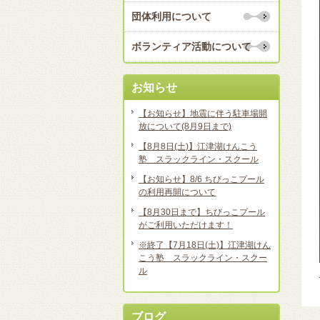
団体利用について
ボランティア活動について
お知らせ
【お知らせ】地震に伴う駐車場開
放について(8月9日まで)
【8月8日(土)】江津湖けんこう
塾 スラックライン・スクール
【お知らせ】8/6 ちびっこプール
の利用再開について
【8月30日まで】ちびっこプール
がご利用いただけます！
※終了【7月18日(土)】江津湖けん
こう塾 スラックライン・スクー
ル
ブログ