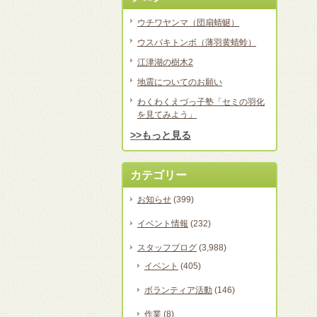
ウチワヤンマ（団扇蜻蜒）
ウスバキトンボ（薄羽黄蜻蛉）
江津湖の樹木2
地震についてのお願い
わくわくえづっ子塾「セミの羽化
を見てみよう」
>>もっと見る
カテゴリー
お知らせ
(399)
イベント情報
(232)
スタッフブログ
(3,988)
イベント
(405)
ボランティア活動
(146)
作業
(8)