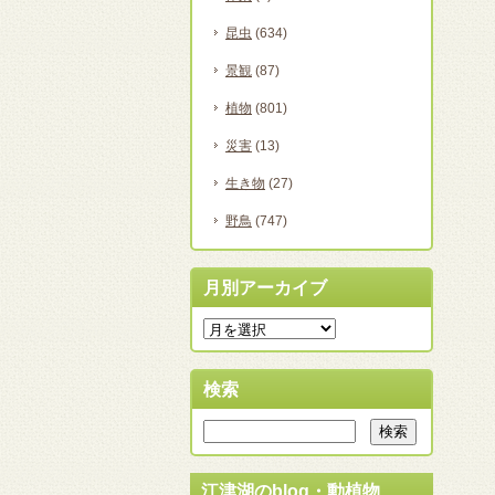
昆虫
(634)
景観
(87)
植物
(801)
災害
(13)
生き物
(27)
野鳥
(747)
月別アーカイブ
検索
江津湖のblog・動植物