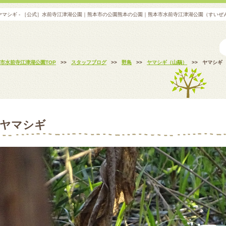
ヤマシギ - ［公式］水前寺江津湖公園｜熊本市の公園熊本の公園｜熊本市水前寺江津湖公園（すいぜ
市水前寺江津湖公園TOP
>>
スタッフブログ
>>
野鳥
>>
ヤマシギ（山鷸）
>>
ヤマシギ
ヤマシギ