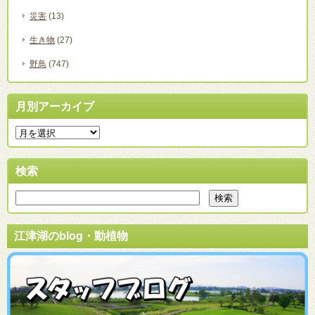
災害
(13)
生き物
(27)
野鳥
(747)
月別アーカイブ
検索
江津湖のblog・動植物