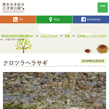
Tel
Map
Facebook
熊本市水前寺江津湖公園TOP
>>
スタッフブログ
>>
野鳥
>>
江津湖のクロツラヘラサギ
>>
クロツラヘラサギ
2018年02月20日
クロツラヘラサギ