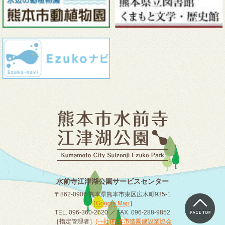
水前寺江津湖公園サービスセンター
〒862-0906 熊本県熊本市東区広木町935-1
［
Google Map
］
TEL. 096-360-2620 ／ FAX. 096-288-9852
［指定管理者］
(一社)熊本市造園建設業協会