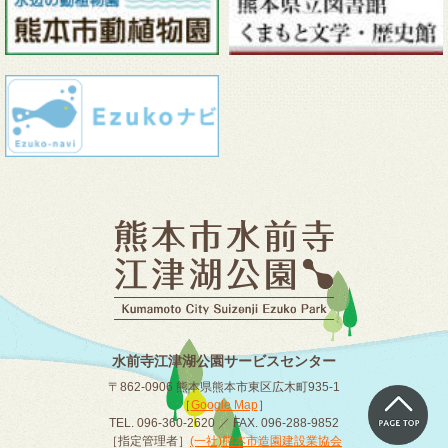
水前寺江津湖公園サービスセンター
〒862-0906 熊本県熊本市東区広木町935-1
［
Google Map
］
TEL. 096-360-2620 ／ FAX. 096-288-9852
［指定管理者］
(一社)熊本市造園建設業協会