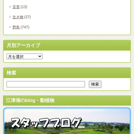
災害
(13)
生き物
(27)
野鳥
(747)
月別アーカイブ
検索
江津湖のblog・動植物