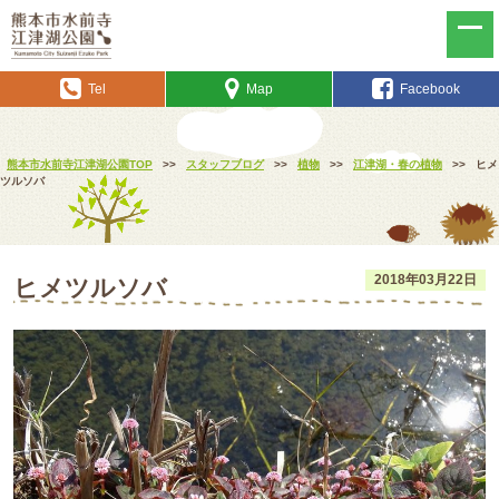
Tel
Map
Facebook
熊本市水前寺江津湖公園TOP
>>
スタッフブログ
>>
植物
>>
江津湖・春の植物
>>
ヒメ
ツルソバ
2018年03月22日
ヒメツルソバ