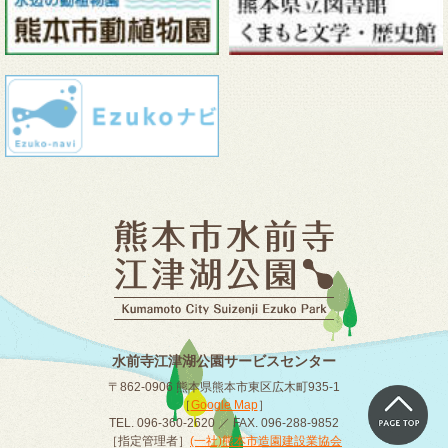
水前寺江津湖公園サービスセンター
〒862-0906 熊本県熊本市東区広木町935-1
［
Google Map
］
TEL. 096-360-2620 ／ FAX. 096-288-9852
［指定管理者］
(一社)熊本市造園建設業協会