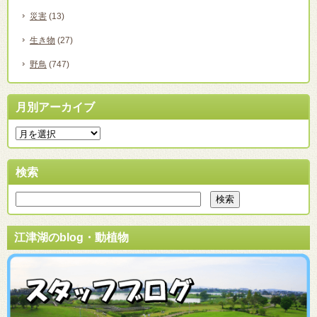
災害
(13)
生き物
(27)
野鳥
(747)
月別アーカイブ
検索
江津湖のblog・動植物