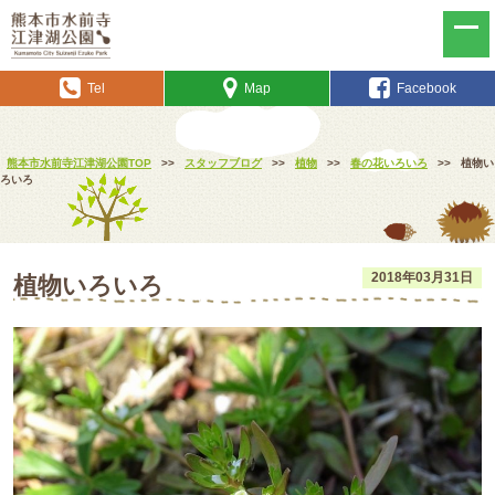
Tel
Map
Facebook
熊本市水前寺江津湖公園TOP
>>
スタッフブログ
>>
植物
>>
春の花いろいろ
>>
植物い
ろいろ
2018年03月31日
植物いろいろ